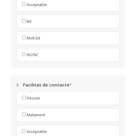
Acceptable
Bé
Molt bé
NS/NC
Facilitat de contacte
2.
*
Pèssim
Malament
Acceptable