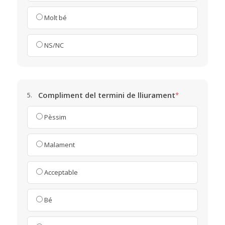
Molt bé
NS/NC
Compliment del termini de lliurament
5.
*
Pèssim
Malament
Acceptable
Bé