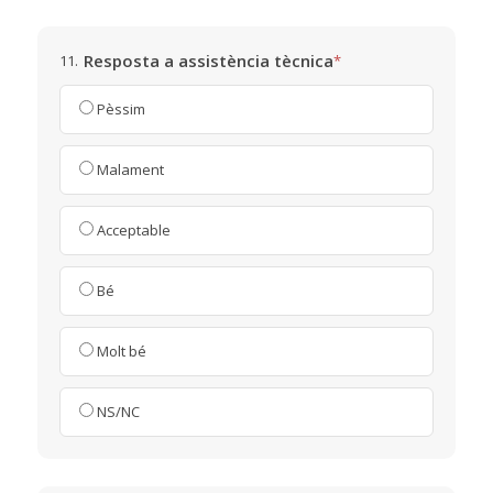
Resposta a assistència tècnica
11.
*
Pèssim
Malament
Acceptable
Bé
Molt bé
NS/NC