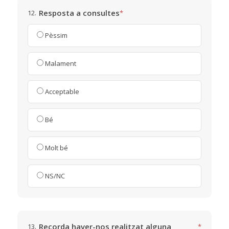
Resposta a consultes
12.
*
Pèssim
Malament
Acceptable
Bé
Molt bé
NS/NC
Recorda haver-nos realitzat alguna
13.
*