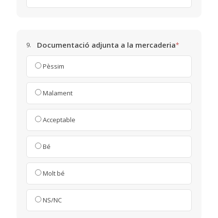
Documentació adjunta a la mercaderia
9.
*
Pèssim
Malament
Acceptable
Bé
Molt bé
NS/NC