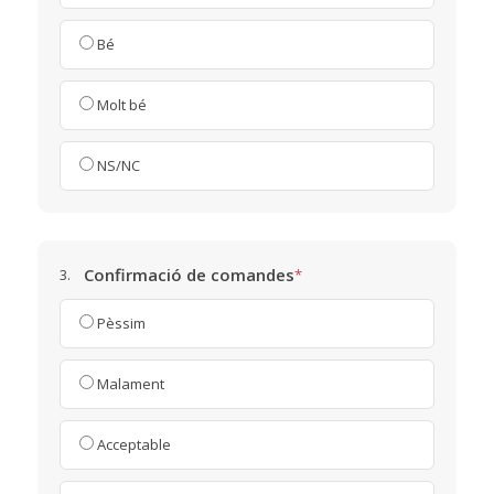
Bé
Molt bé
NS/NC
Confirmació de comandes
3.
*
Pèssim
Malament
Acceptable