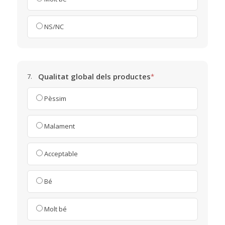
NS/NC
Qualitat global dels productes
7.
*
Pèssim
Malament
Acceptable
Bé
Molt bé