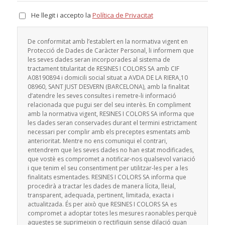
He llegit i accepto la
Política de Privacitat
De conformitat amb l’establert en la normativa vigent en
Protecció de Dades de Caràcter Personal, li informem que
les seves dades seran incorporades al sistema de
tractament titularitat de RESINES I COLORS SA amb CIF
A08190894 i domicili social situat a AVDA DE LA RIERA,10
08960, SANT JUST DESVERN (BARCELONA), amb la finalitat
d’atendre les seves consultes i remetre-li informació
relacionada que pugui ser del seu interès. En compliment
amb la normativa vigent, RESINES I COLORS SA informa que
les dades seran conservades durant el termini estrictament
necessari per complir amb els preceptes esmentats amb
anterioritat. Mentre no ens comuniqui el contrari,
entendrem que les seves dades no han estat modificades,
que vostè es compromet a notificar-nos qualsevol variació
i que tenim el seu consentiment per utilitzar-les per a les
finalitats esmentades. RESINES I COLORS SA informa que
procedirà a tractar les dades de manera lícita, lleial,
transparent, adequada, pertinent, limitada, exacta i
actualitzada. És per això que RESINES I COLORS SA es
compromet a adoptar totes les mesures raonables perquè
aquestes se suprimeixin o rectifiquin sense dilació quan