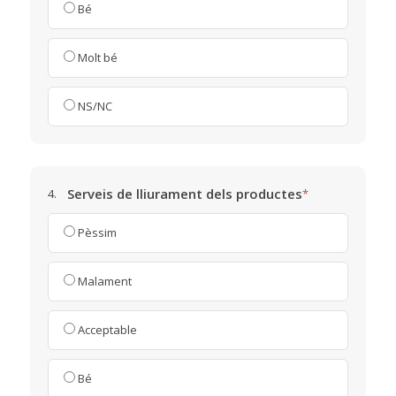
Bé
Molt bé
NS/NC
Serveis de lliurament dels productes
4.
*
Pèssim
Malament
Acceptable
Bé