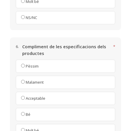
Molt bé
NS/NC
Compliment de les especificacions dels
6.
*
productes
Pèssim
Malament
Acceptable
Bé
Molt bé