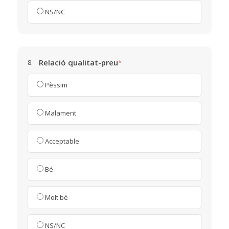
NS/NC
Relació qualitat-preu
8.
*
Pèssim
Malament
Acceptable
Bé
Molt bé
NS/NC