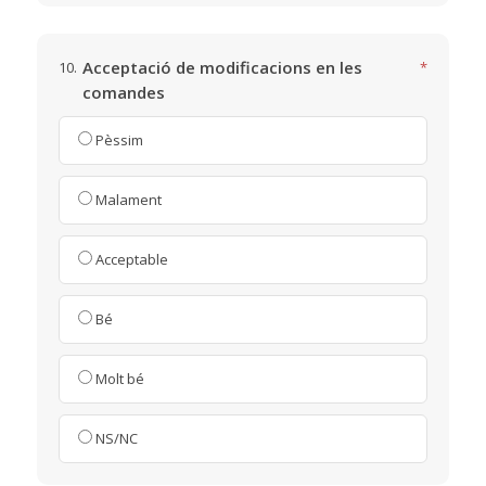
Acceptació de modificacions en les
10.
*
comandes
Pèssim
Malament
Acceptable
Bé
Molt bé
NS/NC