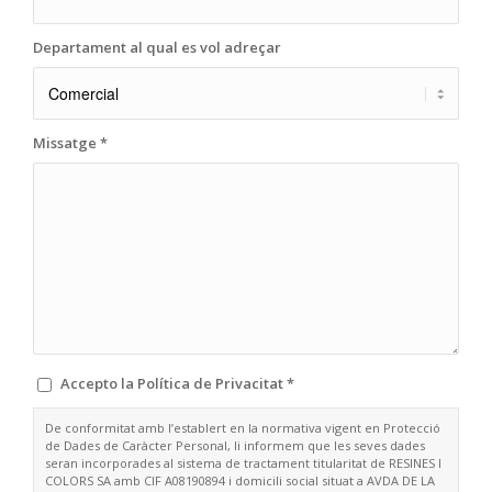
Departament al qual es vol adreçar
Missatge
*
Accepto la
Política de Privacitat
*
De conformitat amb l’establert en la normativa vigent en Protecció
de Dades de Caràcter Personal, li informem que les seves dades
seran incorporades al sistema de tractament titularitat de RESINES I
COLORS SA amb CIF A08190894 i domicili social situat a AVDA DE LA