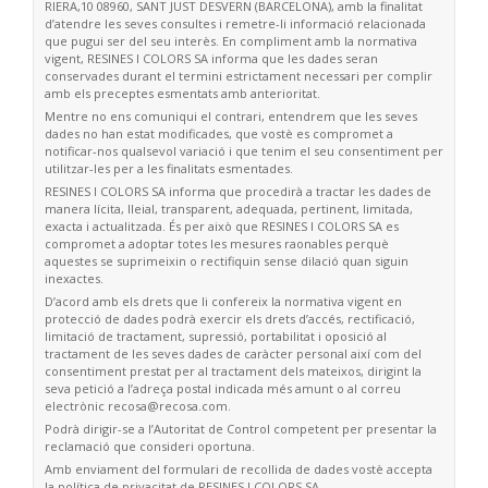
RIERA,10 08960, SANT JUST DESVERN (BARCELONA), amb la finalitat
d’atendre les seves consultes i remetre-li informació relacionada
que pugui ser del seu interès. En compliment amb la normativa
vigent, RESINES I COLORS SA informa que les dades seran
conservades durant el termini estrictament necessari per complir
amb els preceptes esmentats amb anterioritat.
Mentre no ens comuniqui el contrari, entendrem que les seves
dades no han estat modificades, que vostè es compromet a
notificar-nos qualsevol variació i que tenim el seu consentiment per
utilitzar-les per a les finalitats esmentades.
RESINES I COLORS SA informa que procedirà a tractar les dades de
manera lícita, lleial, transparent, adequada, pertinent, limitada,
exacta i actualitzada. És per això que RESINES I COLORS SA es
compromet a adoptar totes les mesures raonables perquè
aquestes se suprimeixin o rectifiquin sense dilació quan siguin
inexactes.
D’acord amb els drets que li confereix la normativa vigent en
protecció de dades podrà exercir els drets d’accés, rectificació,
limitació de tractament, supressió, portabilitat i oposició al
tractament de les seves dades de caràcter personal així com del
consentiment prestat per al tractament dels mateixos, dirigint la
seva petició a l’adreça postal indicada més amunt o al correu
electrònic
recosa@recosa.com
.
Podrà dirigir-se a l’Autoritat de Control competent per presentar la
reclamació que consideri oportuna.
Amb enviament del formulari de recollida de dades vostè accepta
la política de privacitat de RESINES I COLORS SA.