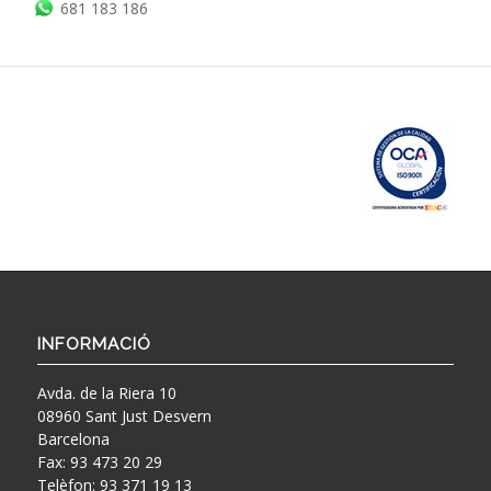
681 183 186
INFORMACIÓ
Avda. de la Riera 10
08960 Sant Just Desvern
Barcelona
Fax: 93 473 20 29
Telèfon: 93 371 19 13