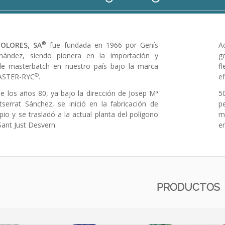
®
COLORES, SA
fue fundada en 1966 por Genís
A
nández, siendo pionera en la importación y
g
 de masterbatch en nuestro país bajo la marca
f
®
MASTER-RYC
.
ef
de los años 80, ya bajo la dirección de Josep Mª
5
serrat Sánchez, se inició en la fabricación de
p
io y se trasladó a la actual planta del polígono
m
 Sant Just Desvern.
em
PRODUCTOS