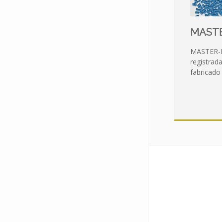
MAST
MASTER-
registrad
fabricad