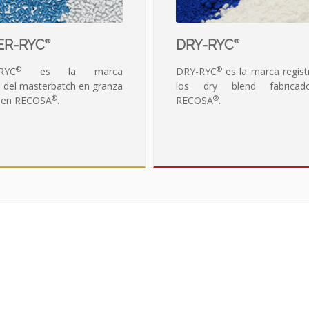
DRY-RYC
ER-RYC
®
®
®
®
DRY-RYC
es la marca regist
RYC
es la marca
los dry blend fabrica
a del masterbatch en granza
®
®
RECOSA
.
o en RECOSA
.